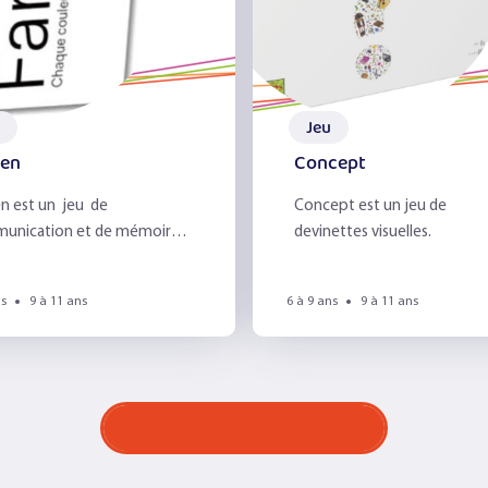
Jeu
ben
Concept
n est un jeu de
Concept est un jeu de
unication et de mémoire
devinettes visuelles.
r des couleurs.
ns
9 à 11 ans
6 à 9 ans
9 à 11 ans
Voir tous les jeux