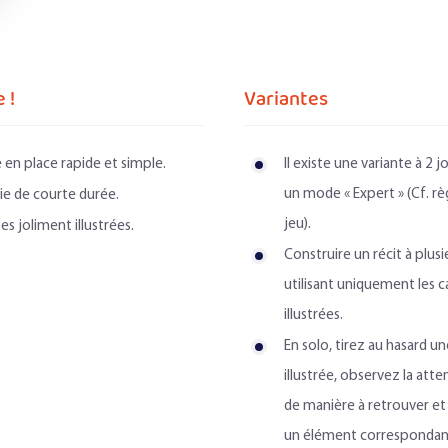
 !
Variantes
 en place rapide et simple.
Il existe une variante à 2 
un mode « Expert » (Cf. rè
ie de courte durée.
jeu).
es joliment illustrées.
Construire un récit à plusi
utilisant uniquement les c
illustrées.
En solo, tirez au hasard un
illustrée, observez la att
de manière à retrouver 
un élément correspondan