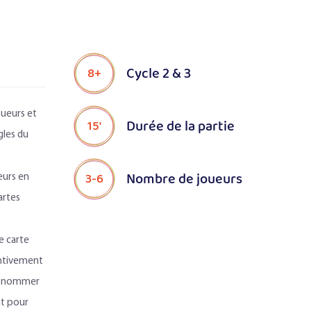
Cycle 2 & 3
8+
joueurs et
Durée de la partie
15'
gles du
Nombre de joueurs
3-6
eurs en
artes
e carte
entivement
et nommer
t pour