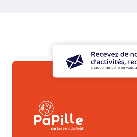
Recevez de no
d'activités, re
chaque trimestre en vous a