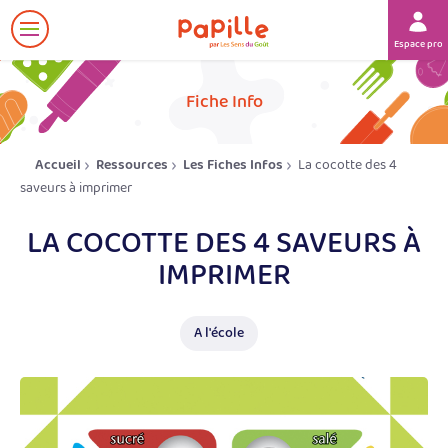
Afficher
Espace prof
le
menu
her
Fiche Info
Accueil
Ressources
Les Fiches Infos
La cocotte des 4
saveurs à imprimer
LA COCOTTE DES 4 SAVEURS À
IMPRIMER
A l'école