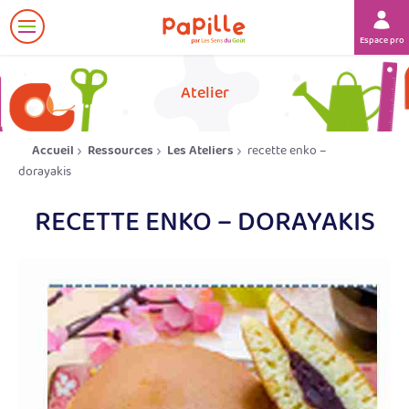
Afficher
Espace prof
le
menu
her
Atelier
Accueil
Ressources
Les Ateliers
recette enko –
dorayakis
RECETTE ENKO – DORAYAKIS